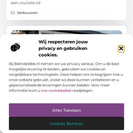
een cruciale rol
Verbouwen
VERBOUWEN
Wij respecteren jouw
privacy en gebruiken
cookies.
Bij BelindaWeb.nl nemen we uw privacy serieus. Om u de best
mogelijke ervaring te bieden, gebruiken we cookies en
vergelijkbare technologieën. Deze helpen ons te begrijpen hoe u
Wat gebeurt er op de dag van plaatsing van je
onze website gebruikt, zodat wij deze kunnen verbeteren en u
dakkapel?
gepersonaliseerde ervaringen kunnen bieden. Voor meer
Een dakkapel plaatsen is een spannende stap naar meer
informatie kunt u
ons cookiebeleid
raadplegen.
ruimte en licht in uw woning. Maar wat kunt u precies
verwachten op de dag dat de vakmensen
Verbouwen
Alles Toestaan
Cookies Beheren