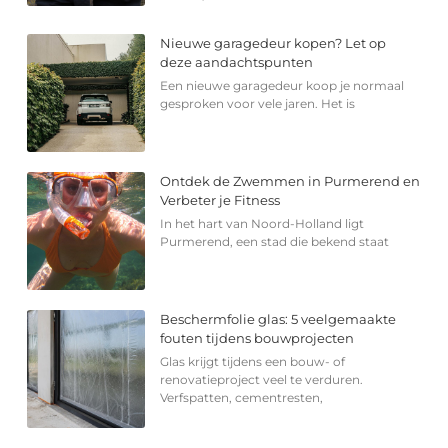
Nieuwe garagedeur kopen? Let op
deze aandachtspunten
Een nieuwe garagedeur koop je normaal
gesproken voor vele jaren. Het is
Ontdek de Zwemmen in Purmerend en
Verbeter je Fitness
In het hart van Noord-Holland ligt
Purmerend, een stad die bekend staat
Beschermfolie glas: 5 veelgemaakte
fouten tijdens bouwprojecten
Glas krijgt tijdens een bouw- of
renovatieproject veel te verduren.
Verfspatten, cementresten,