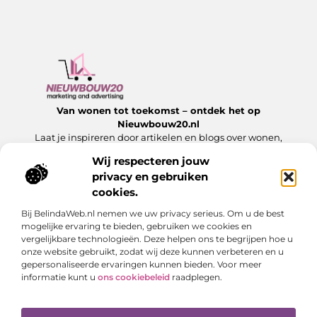
Van wonen tot toekomst – ontdek het op
Nieuwbouw20.nl
Laat je inspireren door artikelen en blogs over wonen,
bouwen en alles wat komt kijken bij een nieuw begin.
Wij respecteren jouw
privacy en gebruiken
Onze informatie
cookies.
Website Linkbuilding: Hoe jij jouw website laat groeien met sterke links
Slim Geld Verdienen met Je Website: Ontdek de Beste Strategieën
Bij BelindaWeb.nl nemen we uw privacy serieus. Om u de best
Bericht categorie
mogelijke ervaring te bieden, gebruiken we cookies en
vergelijkbare technologieën. Deze helpen ons te begrijpen hoe u
onze website gebruikt, zodat wij deze kunnen verbeteren en u
gepersonaliseerde ervaringen kunnen bieden. Voor meer
informatie kunt u
ons cookiebeleid
raadplegen.