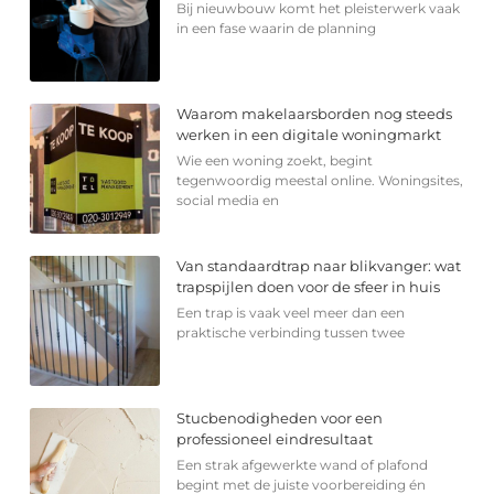
Bij nieuwbouw komt het pleisterwerk vaak
in een fase waarin de planning
Waarom makelaarsborden nog steeds
werken in een digitale woningmarkt
Wie een woning zoekt, begint
tegenwoordig meestal online. Woningsites,
social media en
Van standaardtrap naar blikvanger: wat
trapspijlen doen voor de sfeer in huis
Een trap is vaak veel meer dan een
praktische verbinding tussen twee
Stucbenodigheden voor een
professioneel eindresultaat
Een strak afgewerkte wand of plafond
begint met de juiste voorbereiding én