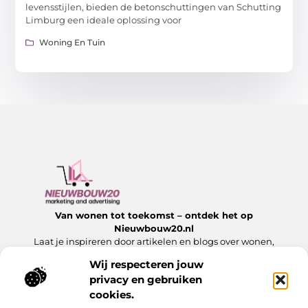
levensstijlen, bieden de betonschuttingen van Schutting
Limburg een ideale oplossing voor
Woning En Tuin
Van wonen tot toekomst – ontdek het op
Nieuwbouw20.nl
Laat je inspireren door artikelen en blogs over wonen,
bouwen en alles wat komt kijken bij een nieuw begin.
Wij respecteren jouw
privacy en gebruiken
Onze informatie
cookies.
Website Linkbuilding: Hoe jij jouw website laat groeien met sterke links
Slim Geld Verdienen met Je Website: Ontdek de Beste Strategieën