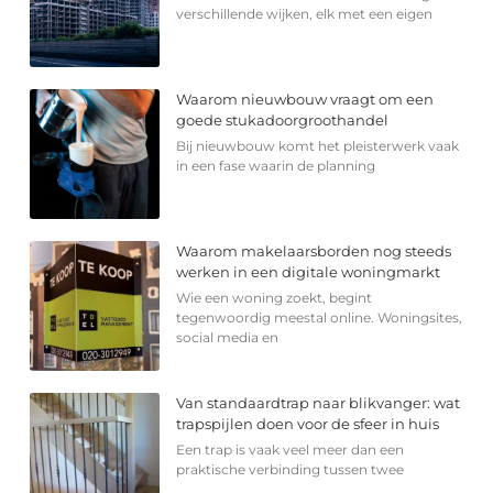
verschillende wijken, elk met een eigen
Waarom nieuwbouw vraagt om een
goede stukadoorgroothandel
Bij nieuwbouw komt het pleisterwerk vaak
in een fase waarin de planning
Waarom makelaarsborden nog steeds
werken in een digitale woningmarkt
Wie een woning zoekt, begint
tegenwoordig meestal online. Woningsites,
social media en
Van standaardtrap naar blikvanger: wat
trapspijlen doen voor de sfeer in huis
Een trap is vaak veel meer dan een
praktische verbinding tussen twee