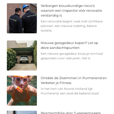
Verborgen bouwkundige risico’s:
waarom een inspectie vóór renovatie
verstandig is
Een renovatie begint vaak met zichtbare
plannen: een nieuwe indeling, betere
isolatie,
Nieuwe garagedeur kopen? Let op
deze aandachtspunten
Een nieuwe garagedeur koop je normaal
gesproken voor vele jaren. Het is
Ontdek de Zwemmen in Purmerend en
Verbeter je Fitness
In het hart van Noord-Holland ligt
Purmerend, een stad die bekend staat
Beschermfolie glas: 5 veelgemaakte