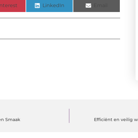
nterest
LinkedIn
Email
 en Smaak
Efficiënt en veilig