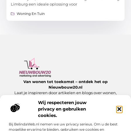
Limburg een ideale oplossing voor
Woning En Tuin
Van wonen tot toekomst – ontdek het op
Nieuwbouw20.nl
Laat je inspireren door artikelen en blogs over wonen,
bouwen en alles wat komt kijken bij een nieuw begin.
Wij respecteren jouw
privacy en gebruiken
Onze informatie
cookies.
Website Linkbuilding: Hoe jij jouw website laat groeien met sterke links
Slim Geld Verdienen met Je Website: Ontdek de Beste Strategieën
Bij BelindaWeb.nl nemen we uw privacy serieus. Om u de best
Bericht categorie
mogelijke ervaring te bieden, gebruiken we cookies en