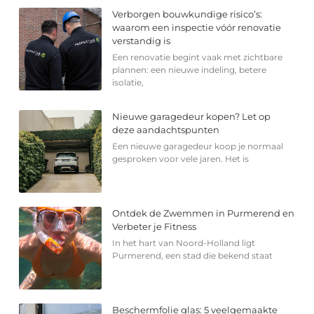
Verborgen bouwkundige risico’s:
waarom een inspectie vóór renovatie
verstandig is
Een renovatie begint vaak met zichtbare
plannen: een nieuwe indeling, betere
isolatie,
Nieuwe garagedeur kopen? Let op
deze aandachtspunten
Een nieuwe garagedeur koop je normaal
gesproken voor vele jaren. Het is
Ontdek de Zwemmen in Purmerend en
Verbeter je Fitness
In het hart van Noord-Holland ligt
Purmerend, een stad die bekend staat
Beschermfolie glas: 5 veelgemaakte