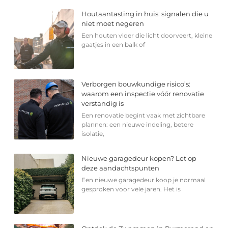
Houtaantasting in huis: signalen die u
niet moet negeren
Een houten vloer die licht doorveert, kleine
gaatjes in een balk of
Verborgen bouwkundige risico’s:
waarom een inspectie vóór renovatie
verstandig is
Een renovatie begint vaak met zichtbare
plannen: een nieuwe indeling, betere
isolatie,
Nieuwe garagedeur kopen? Let op
deze aandachtspunten
Een nieuwe garagedeur koop je normaal
gesproken voor vele jaren. Het is