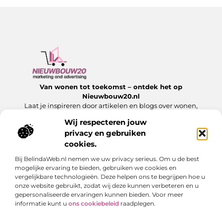
Van wonen tot toekomst – ontdek het op
Nieuwbouw20.nl
Laat je inspireren door artikelen en blogs over wonen,
bouwen en alles wat komt kijken bij een nieuw begin.
Wij respecteren jouw
privacy en gebruiken
Onze informatie
cookies.
Website Linkbuilding: Hoe jij jouw website laat groeien met sterke links
Slim Geld Verdienen met Je Website: Ontdek de Beste Strategieën
Bij BelindaWeb.nl nemen we uw privacy serieus. Om u de best
Bericht categorie
mogelijke ervaring te bieden, gebruiken we cookies en
vergelijkbare technologieën. Deze helpen ons te begrijpen hoe u
onze website gebruikt, zodat wij deze kunnen verbeteren en u
gepersonaliseerde ervaringen kunnen bieden. Voor meer
informatie kunt u
ons cookiebeleid
raadplegen.