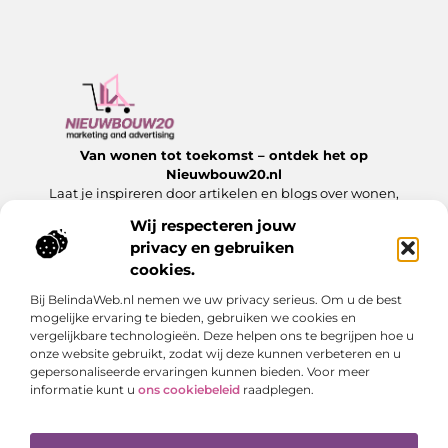
Van wonen tot toekomst – ontdek het op
Nieuwbouw20.nl
Laat je inspireren door artikelen en blogs over wonen,
bouwen en alles wat komt kijken bij een nieuw begin.
Wij respecteren jouw
privacy en gebruiken
Onze informatie
cookies.
Website Linkbuilding: Hoe jij jouw website laat groeien met sterke links
Slim Geld Verdienen met Je Website: Ontdek de Beste Strategieën
Bij BelindaWeb.nl nemen we uw privacy serieus. Om u de best
Bericht categorie
mogelijke ervaring te bieden, gebruiken we cookies en
vergelijkbare technologieën. Deze helpen ons te begrijpen hoe u
onze website gebruikt, zodat wij deze kunnen verbeteren en u
gepersonaliseerde ervaringen kunnen bieden. Voor meer
informatie kunt u
ons cookiebeleid
raadplegen.