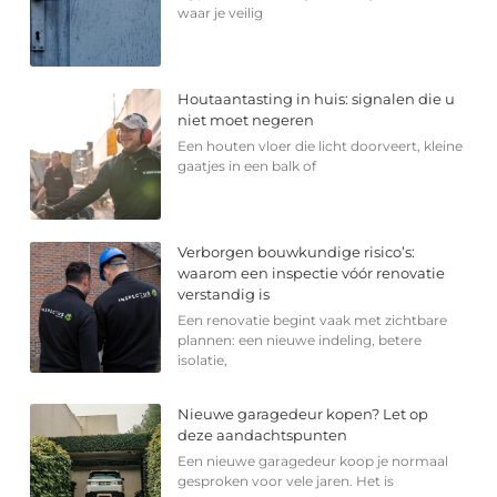
waar je veilig
Houtaantasting in huis: signalen die u
niet moet negeren
Een houten vloer die licht doorveert, kleine
gaatjes in een balk of
Verborgen bouwkundige risico’s:
waarom een inspectie vóór renovatie
verstandig is
Een renovatie begint vaak met zichtbare
plannen: een nieuwe indeling, betere
isolatie,
Nieuwe garagedeur kopen? Let op
deze aandachtspunten
Een nieuwe garagedeur koop je normaal
gesproken voor vele jaren. Het is