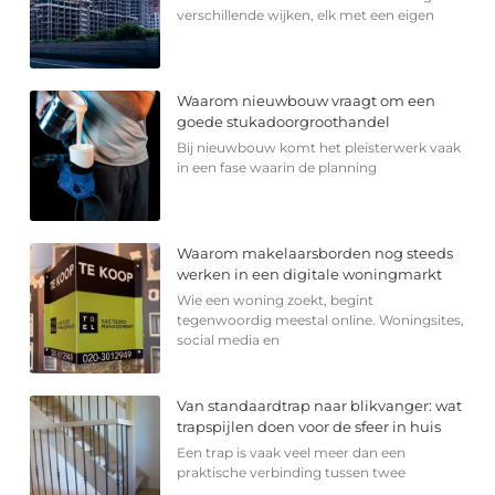
verschillende wijken, elk met een eigen
Waarom nieuwbouw vraagt om een
goede stukadoorgroothandel
Bij nieuwbouw komt het pleisterwerk vaak
in een fase waarin de planning
Waarom makelaarsborden nog steeds
werken in een digitale woningmarkt
Wie een woning zoekt, begint
tegenwoordig meestal online. Woningsites,
social media en
Van standaardtrap naar blikvanger: wat
trapspijlen doen voor de sfeer in huis
Een trap is vaak veel meer dan een
praktische verbinding tussen twee