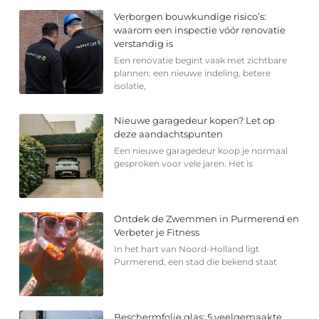
Verborgen bouwkundige risico’s:
waarom een inspectie vóór renovatie
verstandig is
Een renovatie begint vaak met zichtbare
plannen: een nieuwe indeling, betere
isolatie,
Nieuwe garagedeur kopen? Let op
deze aandachtspunten
Een nieuwe garagedeur koop je normaal
gesproken voor vele jaren. Het is
Ontdek de Zwemmen in Purmerend en
Verbeter je Fitness
In het hart van Noord-Holland ligt
Purmerend, een stad die bekend staat
Beschermfolie glas: 5 veelgemaakte