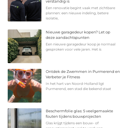
verstandig is
Een renovatie begint vaak met zichtbare
plannen: een nieuwe indeling, betere
isolatie,
Nieuwe garagedeur kopen? Let op
deze aandachtspunten
Een nieuwe garagedeur koop je normaal
gesproken voor vele jaren. Het is
Ontdek de Zwemmen in Purmerend en
Verbeter je Fitness
In het hart van Noord-Holland ligt
Purmerend, een stad die bekend staat
Beschermfolie glas: 5 veelgemaakte
fouten tijdens bouwprojecten
Glas krijgt tijdens een bouw- of