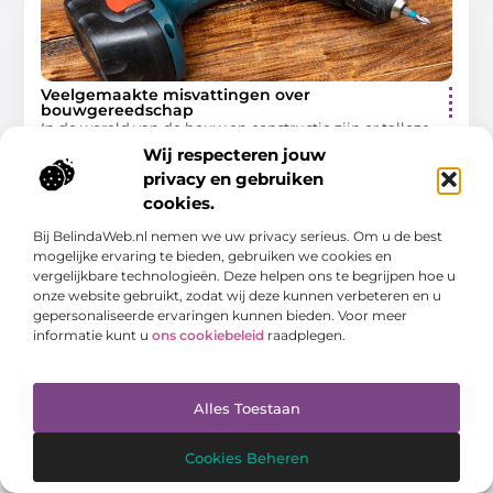
Veelgemaakte misvattingen over
bouwgereedschap
In de wereld van de bouw en constructie zijn er talloze
gereedschappen en technieken die dagelijks worden
Wij respecteren jouw
gebruikt. Echter, er zijn ook veel misvattingen die
privacy en gebruiken
cookies.
Aanbiedingen
Bij BelindaWeb.nl nemen we uw privacy serieus. Om u de best
mogelijke ervaring te bieden, gebruiken we cookies en
vergelijkbare technologieën. Deze helpen ons te begrijpen hoe u
onze website gebruikt, zodat wij deze kunnen verbeteren en u
gepersonaliseerde ervaringen kunnen bieden. Voor meer
AANBIEDINGEN
informatie kunt u
ons cookiebeleid
raadplegen.
Alles Toestaan
Cookies Beheren
Hier moet je op letten bij het kopen van een
nieuwe bank