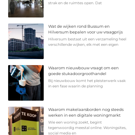
strak en de ruimtes open. Dat
Wat de wijken rond Bussum en
Hilversum bepalen voor uw vraagprijs
Hilversum bestaat uit een verzameling heel
verschillende wijken, elk met een eigen
Waarom nieuwbouw vraagt om een
goede stukadoorgroothandel
Bij nieuwbouw komt het pleisterwerk vaak
in een fase waarin de planning
Waarom makelaarsborden nog steeds
werken in een digitale woningmarkt
Wie een woning zoekt, begint
tegenwoordig meestal online. Woningsites,
social media en