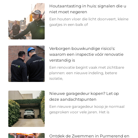
Houtaantasting in huis: signalen die u
niet moet negeren
Een houten vloer die licht doorveert, kleine
gaatjes in een balk of
Verborgen bouwkundige risico’s:
waarom een inspectie vóór renovatie
verstandig is
Een renovatie begint vaak met zichtbare
plannen: een nieuwe indeling, betere
isolatie,
Nieuwe garagedeur kopen? Let op
deze aandachtspunten
Een nieuwe garagedeur koop je normaal
gesproken voor vele jaren. Het is
Ontdek de Zwemmen in Purmerend en