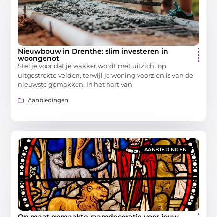
Nieuwbouw in Drenthe: slim investeren in
woongenot
Stel je voor dat je wakker wordt met uitzicht op
uitgestrekte velden, terwijl je woning voorzien is van de
nieuwste gemakken. In het hart van
Aanbiedingen
AANBIEDINGEN
Op maat gemaakte raamdecoratie voor jouw