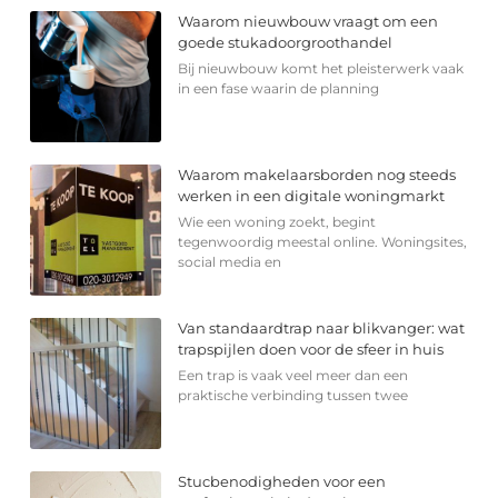
Waarom nieuwbouw vraagt om een
goede stukadoorgroothandel
Bij nieuwbouw komt het pleisterwerk vaak
in een fase waarin de planning
Waarom makelaarsborden nog steeds
werken in een digitale woningmarkt
Wie een woning zoekt, begint
tegenwoordig meestal online. Woningsites,
social media en
Van standaardtrap naar blikvanger: wat
trapspijlen doen voor de sfeer in huis
Een trap is vaak veel meer dan een
praktische verbinding tussen twee
Stucbenodigheden voor een