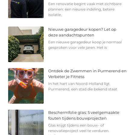
Een renovatie begint vaak met zichtbare
plannen: een nieuwe indeling, betere
isolatie,
Nieuwe garagedeur kopen? Let op
deze aandachtspunten
Een nieuwe garagedeur koop je normaal
gesproken voor vele jaren. Het is
Ontdek de Zwemmen in Purmerend en
Verbeter je Fitness
In het hart van Noord-Holland ligt
Purmerend, een stad die bekend staat
Beschermfolie glas: 5 veelgemaakte
fouten tijdens bouwprojecten
Glas krijgt tijdens een bouw- of
renovatieproject veel te verduren.