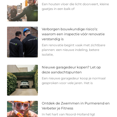
Een houten vloer die licht doorveert, kleine
gaatjes in een balk of
Verborgen bouwkundige risico’s:
waarom een inspectie vóór renovatie
verstandig is
Een renovatie begint vaak met zichtbare
plannen: een nieuwe indeling, betere
isolatie,
Nieuwe garagedeur kopen? Let op
deze aandachtspunten
Een nieuwe garagedeur koop je normaal
gesproken voor vele jaren. Het is
Ontdek de Zwemmen in Purmerend en
Verbeter je Fitness
In het hart van Noord-Holland ligt