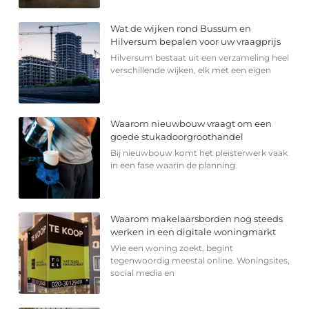
Wat de wijken rond Bussum en
Hilversum bepalen voor uw vraagprijs
Hilversum bestaat uit een verzameling heel
verschillende wijken, elk met een eigen
Waarom nieuwbouw vraagt om een
goede stukadoorgroothandel
Bij nieuwbouw komt het pleisterwerk vaak
in een fase waarin de planning
Waarom makelaarsborden nog steeds
werken in een digitale woningmarkt
Wie een woning zoekt, begint
tegenwoordig meestal online. Woningsites,
social media en