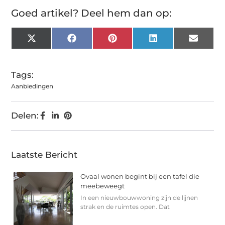
Goed artikel? Deel hem dan op:
X
Facebook
Pinterest
LinkedIn
Email
(Twitter)
Tags:
Aanbiedingen
Delen:
Laatste Bericht
Ovaal wonen begint bij een tafel die
meebeweegt
In een nieuwbouwwoning zijn de lijnen
strak en de ruimtes open. Dat