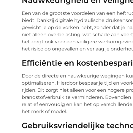
Nauwkeurigheid en veiligh
Een van de grootste voordelen van een heftr
biedt. Dankzij digitale hydraulische druksenso
gewicht je op de vorken hebt, zonder dat je n
niet alleen overbelasting, wat schade aan voer
het zorgt ook voor een veiligere werkomgeving
het risico op ongevallen en verlaag je onderh
Efficiëntie en kostenbespar
Door de directe en nauwkeurige wegingen kun
optimaliseren. Hierdoor bespaar je tijd en vo
rijden. Dit zorgt niet alleen voor een hogere p
brandstofverbruik te verminderen. Bovendien i
relatief eenvoudig en kan het op verschillend
het merk of model.
Gebruiksvriendelijke techn