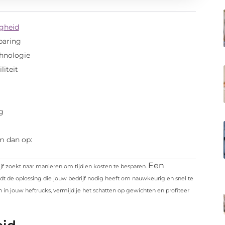
igheid
paring
chnologie
liteit
g
m dan op:
Een
rijf zoekt naar manieren om tijd en kosten te besparen.
dt de oplossing die jouw bedrijf nodig heeft om nauwkeurig en snel te
 in jouw heftrucks, vermijd je het schatten op gewichten en profiteer