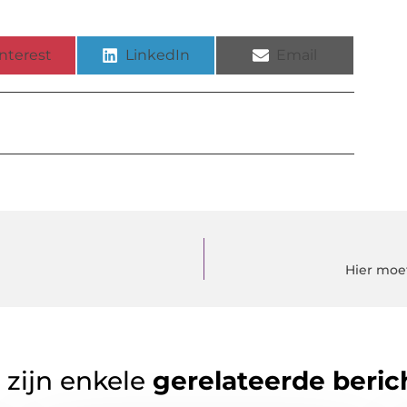
nterest
LinkedIn
Email
Hier moe
 zijn enkele
gerelateerde beric