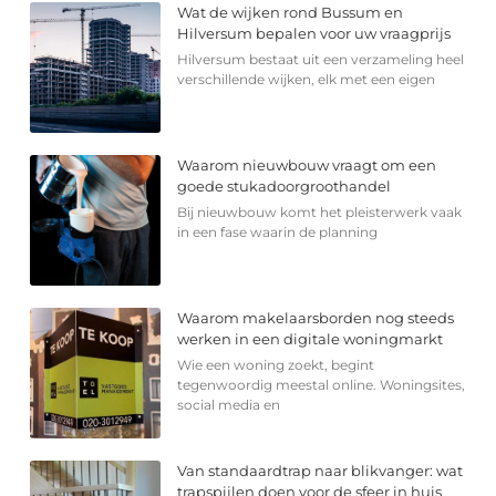
Wat de wijken rond Bussum en
Hilversum bepalen voor uw vraagprijs
Hilversum bestaat uit een verzameling heel
verschillende wijken, elk met een eigen
Waarom nieuwbouw vraagt om een
goede stukadoorgroothandel
Bij nieuwbouw komt het pleisterwerk vaak
in een fase waarin de planning
Waarom makelaarsborden nog steeds
werken in een digitale woningmarkt
Wie een woning zoekt, begint
tegenwoordig meestal online. Woningsites,
social media en
Van standaardtrap naar blikvanger: wat
trapspijlen doen voor de sfeer in huis