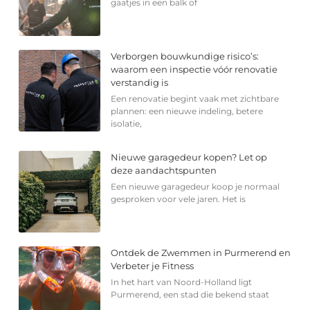
gaatjes in een balk of
Verborgen bouwkundige risico’s:
waarom een inspectie vóór renovatie
verstandig is
Een renovatie begint vaak met zichtbare
plannen: een nieuwe indeling, betere
isolatie,
Nieuwe garagedeur kopen? Let op
deze aandachtspunten
Een nieuwe garagedeur koop je normaal
gesproken voor vele jaren. Het is
Ontdek de Zwemmen in Purmerend en
Verbeter je Fitness
In het hart van Noord-Holland ligt
Purmerend, een stad die bekend staat