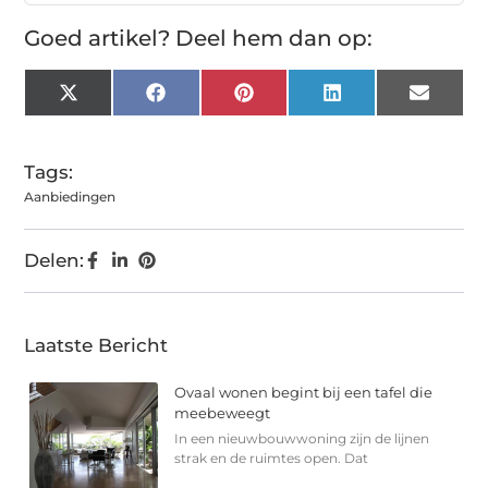
Goed artikel? Deel hem dan op:
X
Facebook
Pinterest
LinkedIn
Email
(Twitter)
Tags:
Aanbiedingen
Delen:
Laatste Bericht
Ovaal wonen begint bij een tafel die
meebeweegt
In een nieuwbouwwoning zijn de lijnen
strak en de ruimtes open. Dat