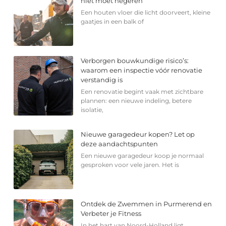
niet moet negeren
Een houten vloer die licht doorveert, kleine
gaatjes in een balk of
Verborgen bouwkundige risico’s:
waarom een inspectie vóór renovatie
verstandig is
Een renovatie begint vaak met zichtbare
plannen: een nieuwe indeling, betere
isolatie,
Nieuwe garagedeur kopen? Let op
deze aandachtspunten
Een nieuwe garagedeur koop je normaal
gesproken voor vele jaren. Het is
Ontdek de Zwemmen in Purmerend en
Verbeter je Fitness
In het hart van Noord-Holland ligt