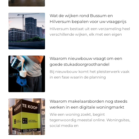
Wat de wijken rond Bussum en
Hilversum bepalen voor uw vraagprijs
Hilversum bestaat uit een verzameling heel
verschillende wijken, elk met een eigen
Waarom nieuwbouw vraagt om een
goede stukadoorgroothandel
Bij nieuwbouw komt het pleisterwerk vaak
in een fase waarin de planning
Waarom makelaarsborden nog steeds
werken in een digitale woningmarkt
Wie een woning zoekt, begint
tegenwoordig meestal online. Woningsites,
social media en