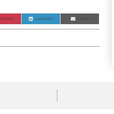
nterest
LinkedIn
Email