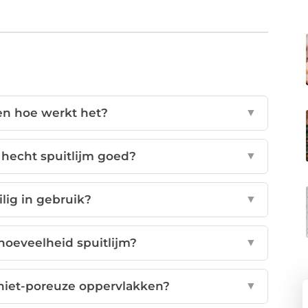
 en hoe werkt het?
▼
hecht spuitlijm goed?
▼
ilig in gebruik?
▼
hoeveelheid spuitlijm?
▼
p niet-poreuze oppervlakken?
▼