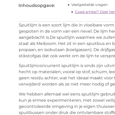
Veelgestelde vragen
Inhoudsopgave:
Goed artikel? Deel he
Spuitlijm is een soort lijm die in vloeibare vo
gespoten in de vorm van een nevel. De lijm he
aangebracht is.De spuitlijm waarmee we zulle
staat als Meiboom. Het zit in een spuitbus en 
propaan, en isobutaan (koelgassen). De drijf
stikstofgas dat ook werkt om de lijm te verspr
Spuitlijmconcurrent spuitlijm is sinds zijn ui
hecht op materialen, vooral op stof, schuim, le
geen residu achter, wat het ideaal maakt voor t
verwijderd worden als ze niet meer nodig of ge
We hebben allemaal wel eens spuitlijm gebruikt
kun je ermee experimenteren, met zowel veili
gecontroleerde omgeving in je eigen thuiswerk
spuitbussen onder druk die ontvlambare stoffe