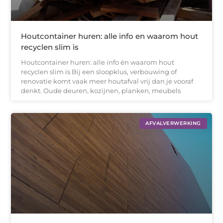
Houtcontainer huren: alle info en waarom hout
recyclen slim is
Houtcontainer huren: alle info én waarom hout
recyclen slim is Bij een sloopklus, verbouwing of
renovatie komt vaak meer houtafval vrij dan je vooraf
denkt. Oude deuren, kozijnen, planken, meubels
AFVALVERWERKING