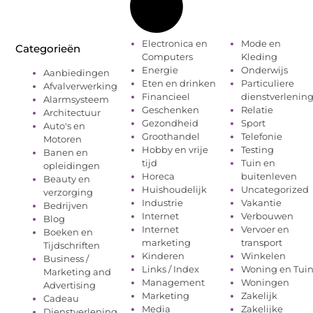
Electronica en
Mode en
Categorieën
Computers
Kleding
Energie
Onderwijs
Aanbiedingen
Eten en drinken
Particuliere
Afvalverwerking
Financieel
dienstverlenin
Alarmsysteem
Geschenken
Relatie
Architectuur
Gezondheid
Sport
Auto's en
Groothandel
Telefonie
Motoren
Hobby en vrije
Testing
Banen en
tijd
Tuin en
opleidingen
Horeca
buitenleven
Beauty en
Huishoudelijk
Uncategorized
verzorging
Industrie
Vakantie
Bedrijven
Internet
Verbouwen
Blog
Internet
Vervoer en
Boeken en
marketing
transport
Tijdschriften
Kinderen
Winkelen
Business /
Links / Index
Woning en Tui
Marketing and
Management
Woningen
Advertising
Marketing
Zakelijk
Cadeau
Media
Zakelijke
Dienstverlening