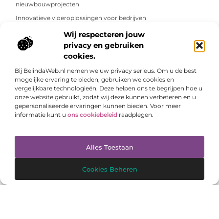
nieuwbouwprojecten
Innovatieve vloeroplossingen voor bedrijven
Wat zijn proefsleuven?
Wij respecteren jouw
privacy en gebruiken
Waarom slimme tijdelijke hoogbouw systemen het verschil
cookies.
maken op projectlocaties
Bij BelindaWeb.nl nemen we uw privacy serieus. Om u de best
Dakonderhoud voor VvE’s: essentieel voor behoud en
mogelijke ervaring te bieden, gebruiken we cookies en
kostenbeheersing
vergelijkbare technologieën. Deze helpen ons te begrijpen hoe u
Wat gebeurt er op de dag van plaatsing van je dakkapel?
onze website gebruikt, zodat wij deze kunnen verbeteren en u
gepersonaliseerde ervaringen kunnen bieden. Voor meer
Bouwkundige keuring Amsterdam: zekerheid bij kopen of
informatie kunt u
ons cookiebeleid
raadplegen.
verkopen
De sleutel tot moderne bedrijfsvoering: waarom energieopslag
Alles Toestaan
steeds belangrijker wordt
Licht, kleur en meubels: zo creëer je samenhang in huis
Cookies Beheren
De Perfecte Vloerkeuze: PVC Vloeren en Vloertegels voor de
Keuken