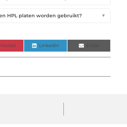
en HPL platen worden gebruikt?
▼
nterest
LinkedIn
Email