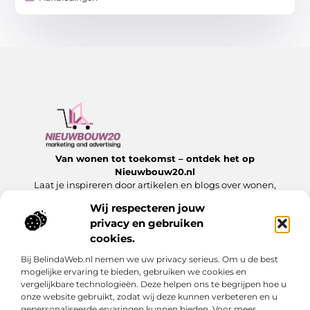
Van wonen tot toekomst – ontdek het op
Nieuwbouw20.nl
Laat je inspireren door artikelen en blogs over wonen,
bouwen en alles wat komt kijken bij een nieuw begin.
Wij respecteren jouw
privacy en gebruiken
Onze informatie
cookies.
Website Linkbuilding: Hoe jij jouw website laat groeien met sterke links
Slim Geld Verdienen met Je Website: Ontdek de Beste Strategieën
Bij BelindaWeb.nl nemen we uw privacy serieus. Om u de best
Bericht categorie
mogelijke ervaring te bieden, gebruiken we cookies en
vergelijkbare technologieën. Deze helpen ons te begrijpen hoe u
onze website gebruikt, zodat wij deze kunnen verbeteren en u
gepersonaliseerde ervaringen kunnen bieden. Voor meer