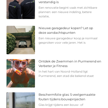
verstandig is
Een renovatie begint vaak met zichtbare
plannen: een nieuwe indeling, betere
isolatie,
Nieuwe garagedeur kopen? Let op
deze aandachtspunten
Een nieuwe garagedeur koop je normaal
gesproken voor vele jaren. Het is
Ontdek de Zwemmen in Purmerend en
Verbeter je Fitness
In het hart van Noord-Holland ligt
Purmerend, een stad die bekend staat
Beschermfolie glas: 5 veelgemaakte
fouten tijdens bouwprojecten
Glas krijgt tijdens een bouw- of