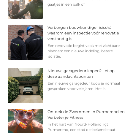
gaatjes in een balk of
Verborgen bouwkundige risico’s:
waarom een inspectie vóór renovatie
verstandig is
Een renovatie begint vaak met zichtbare
plannen: een nieuwe indeling, betere
isolatie,
Nieuwe garagedeur kopen? Let op
deze aandachtspunten
Een nieuwe garagedeur koop je normaal
gesproken voor vele jaren. Het is
Ontdek de Zwemmen in Purmerend en
Verbeter je Fitness
In het hart van Noord-Holland ligt
Purmerend, een stad die bekend staat