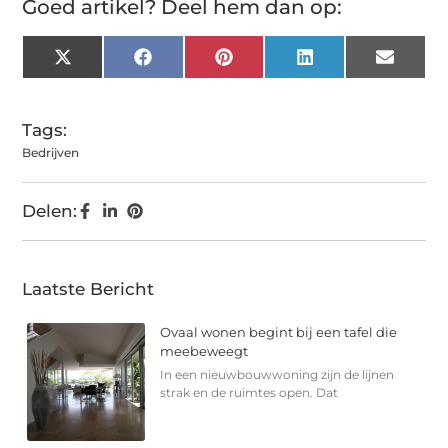
Goed artikel? Deel hem dan op:
X
Facebook
Pinterest
LinkedIn
Email
(Twitter)
Tags:
Bedrijven
Delen:
Laatste Bericht
Ovaal wonen begint bij een tafel die
meebeweegt
In een nieuwbouwwoning zijn de lijnen
strak en de ruimtes open. Dat