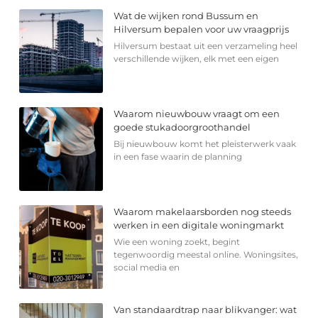
Wat de wijken rond Bussum en
Hilversum bepalen voor uw vraagprijs
Hilversum bestaat uit een verzameling heel
verschillende wijken, elk met een eigen
Waarom nieuwbouw vraagt om een
goede stukadoorgroothandel
Bij nieuwbouw komt het pleisterwerk vaak
in een fase waarin de planning
Waarom makelaarsborden nog steeds
werken in een digitale woningmarkt
Wie een woning zoekt, begint
tegenwoordig meestal online. Woningsites,
social media en
Van standaardtrap naar blikvanger: wat