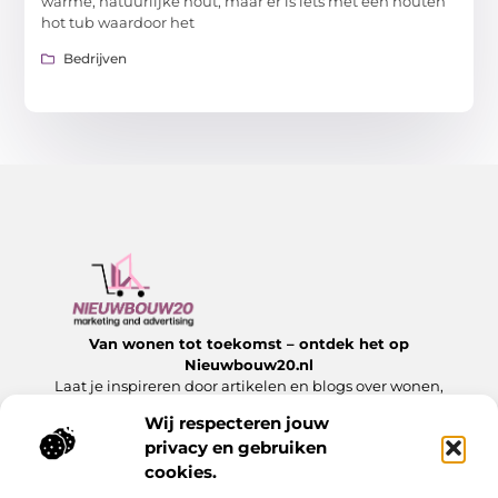
warme, natuurlijke hout, maar er is iets met een houten
hot tub waardoor het
Bedrijven
Van wonen tot toekomst – ontdek het op
Nieuwbouw20.nl
Laat je inspireren door artikelen en blogs over wonen,
bouwen en alles wat komt kijken bij een nieuw begin.
Wij respecteren jouw
privacy en gebruiken
Onze informatie
cookies.
Website Linkbuilding: Hoe jij jouw website laat groeien met sterke links
Slim Geld Verdienen met Je Website: Ontdek de Beste Strategieën