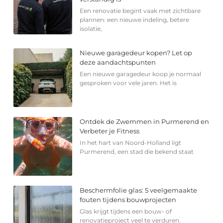
Een renovatie begint vaak met zichtbare
plannen: een nieuwe indeling, betere
isolatie,
Nieuwe garagedeur kopen? Let op
deze aandachtspunten
Een nieuwe garagedeur koop je normaal
gesproken voor vele jaren. Het is
Ontdek de Zwemmen in Purmerend en
Verbeter je Fitness
In het hart van Noord-Holland ligt
Purmerend, een stad die bekend staat
Beschermfolie glas: 5 veelgemaakte
fouten tijdens bouwprojecten
Glas krijgt tijdens een bouw- of
renovatieproject veel te verduren.