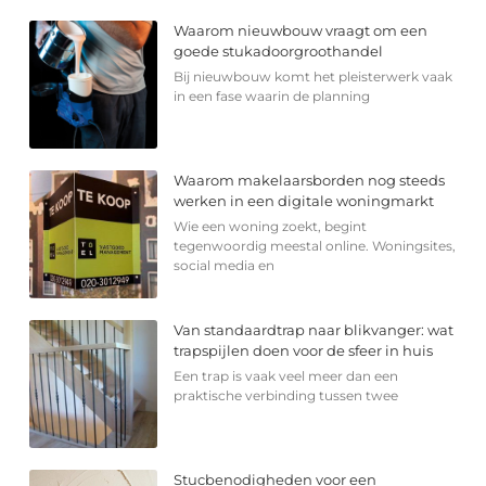
Waarom nieuwbouw vraagt om een
goede stukadoorgroothandel
Bij nieuwbouw komt het pleisterwerk vaak
in een fase waarin de planning
Waarom makelaarsborden nog steeds
werken in een digitale woningmarkt
Wie een woning zoekt, begint
tegenwoordig meestal online. Woningsites,
social media en
Van standaardtrap naar blikvanger: wat
trapspijlen doen voor de sfeer in huis
Een trap is vaak veel meer dan een
praktische verbinding tussen twee
Stucbenodigheden voor een