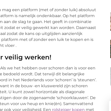
 mag een platform (met of zonder luik) absoluut
latform is namelijk ondenkbaar. Op het platform
om aan de slag te gaan. Het geeft in combinatie
it zodat er veilig gewerkt kan worden. Daarnaast
al zodat de kans op uitglijden aanzienlijk
n platform met of zonder een luik te kopen en is
t vloer .
r veilig werken!
 Als we het hebben over schoren dan is voor een
e bedoeld wordt. Dat terwijl dit belangrijke
rd in het Nederlands voor ‘schoren’ is ‘steunen’.
, want in de bouw -en kluswereld zijn schoren
eit. U kunt zowel horizontale als diagonale
estigen door de zogenaamde ‘schoorklauwen’. De
 steun voor uw heup en knie(ën). Samenvattend
ar ook voor veiligheid. Een
rolsteiger kopen
met