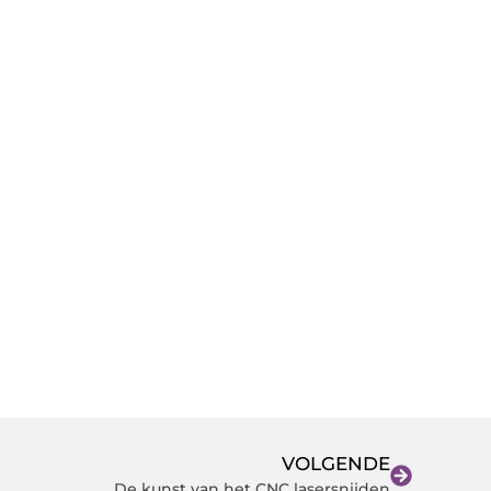
VOLGENDE
De kunst van het CNC lasersnijden