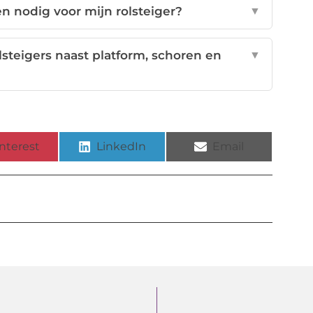
n nodig voor mijn rolsteiger?
▼
lsteigers naast platform, schoren en
▼
nterest
LinkedIn
Email