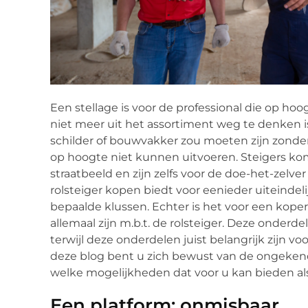
Een stellage is voor de professional die op 
niet meer uit het assortiment weg te denken is
schilder of bouwvakker zou moeten zijn zonder 
op hoogte niet kunnen uitvoeren. Steigers ko
straatbeeld en zijn zelfs voor de doe-het-zel
rolsteiger kopen biedt voor eenieder uiteindel
bepaalde klussen. Echter is het voor een koper 
allemaal zijn m.b.t. de rolsteiger. Deze onderd
terwijl deze onderdelen juist belangrijk zijn vo
deze blog bent u zich bewust van de ongeken
welke mogelijkheden dat voor u kan bieden als 
Een platform: onmisbaar