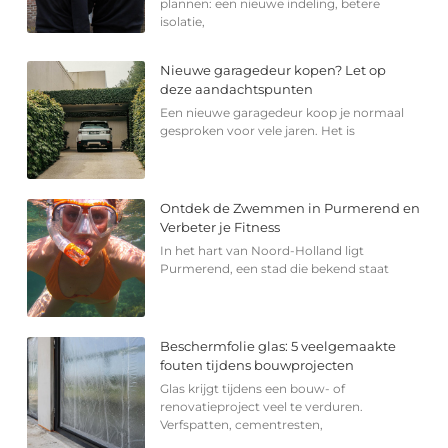
plannen: een nieuwe indeling, betere
isolatie,
Nieuwe garagedeur kopen? Let op
deze aandachtspunten
Een nieuwe garagedeur koop je normaal
gesproken voor vele jaren. Het is
Ontdek de Zwemmen in Purmerend en
Verbeter je Fitness
In het hart van Noord-Holland ligt
Purmerend, een stad die bekend staat
Beschermfolie glas: 5 veelgemaakte
fouten tijdens bouwprojecten
Glas krijgt tijdens een bouw- of
renovatieproject veel te verduren.
Verfspatten, cementresten,