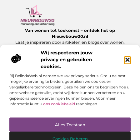
Van wonen tot toekomst – ontdek het op
Nieuwbouw20.nl
Laat je inspireren door artikelen en blogs over wonen,
bouwen en alles wat komt kijken bij een nieuw begin.
Wij respecteren jouw
privacy en gebruiken
Onze informatie
cookies.
Website Linkbuilding: Hoe jij jouw website laat groeien met sterke links
Slim Geld Verdienen met Je Website: Ontdek de Beste Strategieën
Bij BelindaWeb.nl nemen we uw privacy serieus. Om u de best
Bericht categorie
mogelijke ervaring te bieden, gebruiken we cookies en
vergelijkbare technologieën. Deze helpen ons te begrijpen hoe u
onze website gebruikt, zodat wij deze kunnen verbeteren en u
gepersonaliseerde ervaringen kunnen bieden. Voor meer
informatie kunt u
ons cookiebeleid
raadplegen.
Alles Toestaan
Website index
Cookiebeleid (EU)
@2025 www.nieuwbouw20.nl. All Right Reserved.
Cookies Beheren