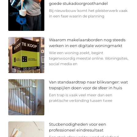
goede stukadoorgroothandel
Bij nieuwbouw komt het pleisterwerk vaak
in een fase waarin de planning
Waarom makelaarsborden nog steeds
werken in een digitale woningmarkt
Wie een woning zoekt, begint
tegenwoordig meestal online. Woningsites,
social media en
Van standaardtrap naar blikvanger: wat
trapspijlen doen voor de sfeer in huis
Een trap is vaak veel meer dan een
praktische verbinding tussen twee
Stucbenodigheden voor een
professioneel eindresultaat