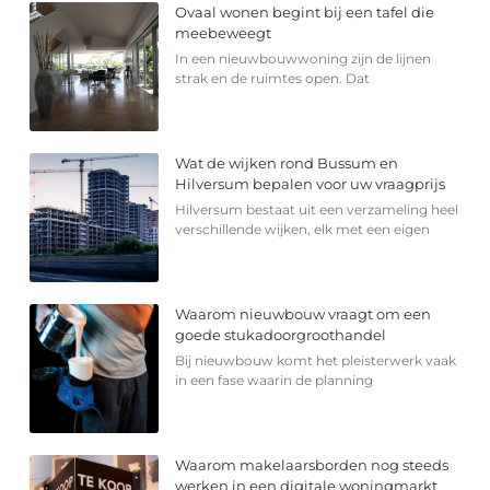
Ovaal wonen begint bij een tafel die
meebeweegt
In een nieuwbouwwoning zijn de lijnen
strak en de ruimtes open. Dat
Wat de wijken rond Bussum en
Hilversum bepalen voor uw vraagprijs
Hilversum bestaat uit een verzameling heel
verschillende wijken, elk met een eigen
Waarom nieuwbouw vraagt om een
goede stukadoorgroothandel
Bij nieuwbouw komt het pleisterwerk vaak
in een fase waarin de planning
Waarom makelaarsborden nog steeds
werken in een digitale woningmarkt