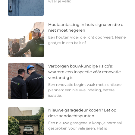
waar je veilig
Houtaantasting in huis: signalen die u
niet moet negeren
Een houten vloer die licht doorveert, kleine
gaatjes in een balk of
Verborgen bouwkundige risico’s:
waarom een inspectie vóór renovatie
verstandig is
Een renovatie begint vaak met zichtbare
plannen: een nieuwe indeling, betere
isolatie,
Nieuwe garagedeur kopen? Let op
deze aandachtspunten
Een nieuwe garagedeur koop je normaal
gesproken voor vele jaren. Het is