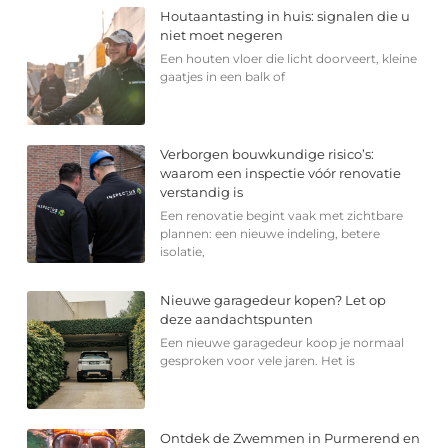
Houtaantasting in huis: signalen die u
niet moet negeren
Een houten vloer die licht doorveert, kleine
gaatjes in een balk of
Verborgen bouwkundige risico’s:
waarom een inspectie vóór renovatie
verstandig is
Een renovatie begint vaak met zichtbare
plannen: een nieuwe indeling, betere
isolatie,
Nieuwe garagedeur kopen? Let op
deze aandachtspunten
Een nieuwe garagedeur koop je normaal
gesproken voor vele jaren. Het is
Ontdek de Zwemmen in Purmerend en