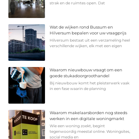
strak en de ruimtes open. Dat
Wat de wijken rond Bussum en
Hilversum bepalen voor uw vraagprijs
Hilversum bestaat uit een verzameling heel
verschillende wijken, elk met een eigen
Waarom nieuwbouw vraagt om een
goede stukadoorgroothandel
Bij nieuwbouw komt het pleisterwerk vaak
in een fase waarin de planning
Waarom makelaarsborden nog steeds
werken in een digitale woningmarkt
Wie een woning zoekt, begint
tegenwoordig meestal online. Woningsites,
social media en