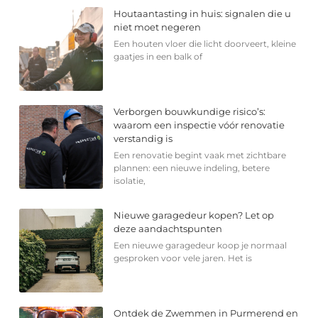
Houtaantasting in huis: signalen die u
niet moet negeren
Een houten vloer die licht doorveert, kleine
gaatjes in een balk of
Verborgen bouwkundige risico’s:
waarom een inspectie vóór renovatie
verstandig is
Een renovatie begint vaak met zichtbare
plannen: een nieuwe indeling, betere
isolatie,
Nieuwe garagedeur kopen? Let op
deze aandachtspunten
Een nieuwe garagedeur koop je normaal
gesproken voor vele jaren. Het is
Ontdek de Zwemmen in Purmerend en