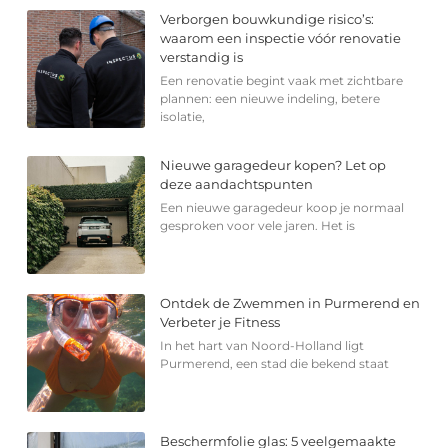
Verborgen bouwkundige risico’s:
waarom een inspectie vóór renovatie
verstandig is
Een renovatie begint vaak met zichtbare
plannen: een nieuwe indeling, betere
isolatie,
Nieuwe garagedeur kopen? Let op
deze aandachtspunten
Een nieuwe garagedeur koop je normaal
gesproken voor vele jaren. Het is
Ontdek de Zwemmen in Purmerend en
Verbeter je Fitness
In het hart van Noord-Holland ligt
Purmerend, een stad die bekend staat
Beschermfolie glas: 5 veelgemaakte