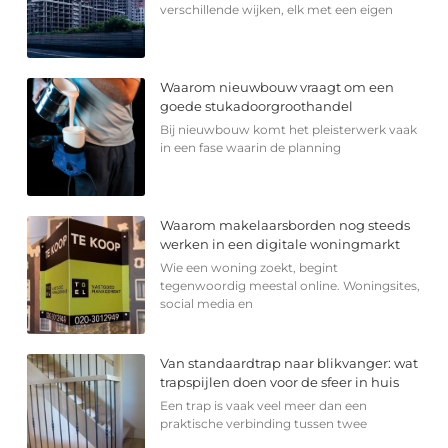
verschillende wijken, elk met een eigen
Waarom nieuwbouw vraagt om een
goede stukadoorgroothandel
Bij nieuwbouw komt het pleisterwerk vaak
in een fase waarin de planning
Waarom makelaarsborden nog steeds
werken in een digitale woningmarkt
Wie een woning zoekt, begint
tegenwoordig meestal online. Woningsites,
social media en
Van standaardtrap naar blikvanger: wat
trapspijlen doen voor de sfeer in huis
Een trap is vaak veel meer dan een
praktische verbinding tussen twee