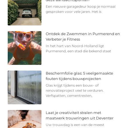
Een nieuwe garagedeur koop je normaal
gesproken voor vele jaren. Het is
Ontdek de Zwemmen in Purmerend en
Verbeter je Fitness
In het hart van Noord-Holland ligt
Purmerend, een stad die bekend staat
Beschermfolie glas: 5 veelgemaakte
fouten tijdens bouwprojecten
Glas krijgt tijdens een bouw- of
renovatieproject veel te verduren.
Verfspatten, cementresten,
Laat je creativiteit stralen met
maatwerk trouwringen uit Deventer
Uw trouwdag is een van de meest