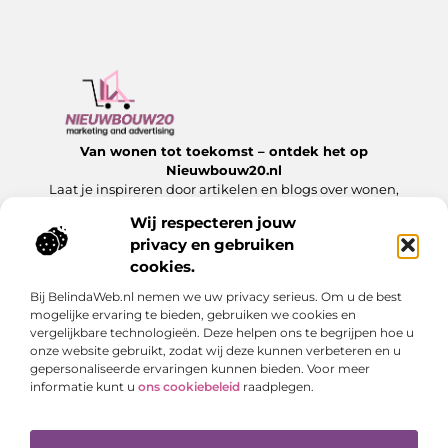
Van wonen tot toekomst – ontdek het op
Nieuwbouw20.nl
Laat je inspireren door artikelen en blogs over wonen,
bouwen en alles wat komt kijken bij een nieuw begin.
Wij respecteren jouw
privacy en gebruiken
Onze informatie
cookies.
Website Linkbuilding: Hoe jij jouw website laat groeien met sterke links
Slim Geld Verdienen met Je Website: Ontdek de Beste Strategieën
Bij BelindaWeb.nl nemen we uw privacy serieus. Om u de best
Bericht categorie
mogelijke ervaring te bieden, gebruiken we cookies en
vergelijkbare technologieën. Deze helpen ons te begrijpen hoe u
onze website gebruikt, zodat wij deze kunnen verbeteren en u
gepersonaliseerde ervaringen kunnen bieden. Voor meer
informatie kunt u
ons cookiebeleid
raadplegen.