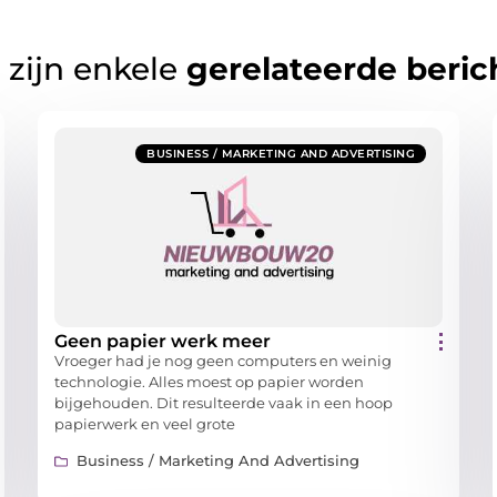
 zijn enkele
gerelateerde beric
BUSINESS / MARKETING AND ADVERTISING
Geen papier werk meer
Vroeger had je nog geen computers en weinig
technologie. Alles moest op papier worden
bijgehouden. Dit resulteerde vaak in een hoop
papierwerk en veel grote
Business / Marketing And Advertising