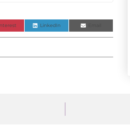
nterest
LinkedIn
Email