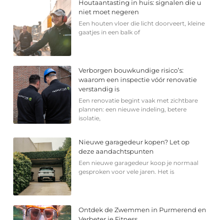
Houtaantasting in huis: signalen die u
niet moet negeren
Een houten vloer die licht doorveert, kleine
gaatjes in een balk of
Verborgen bouwkundige risico’s:
waarom een inspectie vóór renovatie
verstandig is
Een renovatie begint vaak met zichtbare
plannen: een nieuwe indeling, betere
isolatie,
Nieuwe garagedeur kopen? Let op
deze aandachtspunten
Een nieuwe garagedeur koop je normaal
gesproken voor vele jaren. Het is
Ontdek de Zwemmen in Purmerend en
Verbeter je Fitness