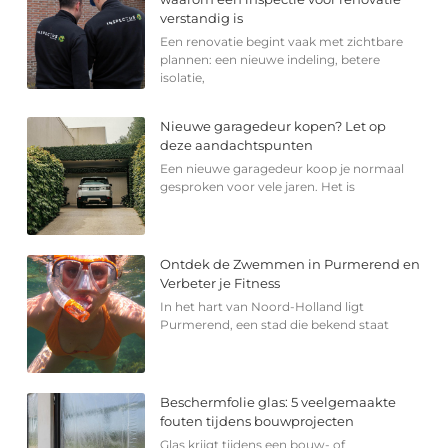
verstandig is
Een renovatie begint vaak met zichtbare
plannen: een nieuwe indeling, betere
isolatie,
Nieuwe garagedeur kopen? Let op
deze aandachtspunten
Een nieuwe garagedeur koop je normaal
gesproken voor vele jaren. Het is
Ontdek de Zwemmen in Purmerend en
Verbeter je Fitness
In het hart van Noord-Holland ligt
Purmerend, een stad die bekend staat
Beschermfolie glas: 5 veelgemaakte
fouten tijdens bouwprojecten
Glas krijgt tijdens een bouw- of