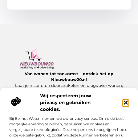
Van wonen tot toekomst – ontdek het op
Nieuwbouw20.nl
Laat je inspireren door artikelen en blogs over wonen,
bouwen en alles wat komt kijken bij een nieuw begin.
Wij respecteren jouw
privacy en gebruiken
Onze informatie
cookies.
Website Linkbuilding: Hoe jij jouw website laat groeien met sterke links
Slim Geld Verdienen met Je Website: Ontdek de Beste Strategieën
Bij BelindaWeb.nl nemen we uw privacy serieus. Om u de best
Bericht categorie
mogelijke ervaring te bieden, gebruiken we cookies en
vergelijkbare technologieën. Deze helpen ons te begrijpen hoe u
onze website gebruikt, zodat wij deze kunnen verbeteren en u