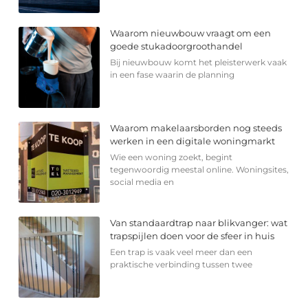
Waarom nieuwbouw vraagt om een
goede stukadoorgroothandel
Bij nieuwbouw komt het pleisterwerk vaak
in een fase waarin de planning
Waarom makelaarsborden nog steeds
werken in een digitale woningmarkt
Wie een woning zoekt, begint
tegenwoordig meestal online. Woningsites,
social media en
Van standaardtrap naar blikvanger: wat
trapspijlen doen voor de sfeer in huis
Een trap is vaak veel meer dan een
praktische verbinding tussen twee