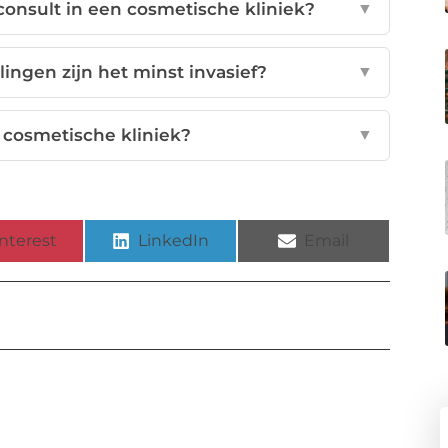
consult in een cosmetische kliniek?
▼
ngen zijn het minst invasief?
▼
e cosmetische kliniek?
▼
nterest
LinkedIn
Email