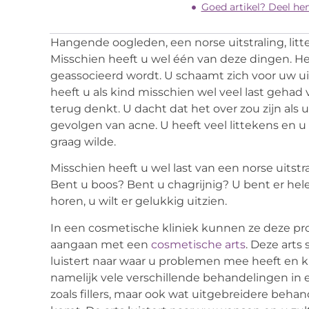
Goed artikel? Deel he
Hangende oogleden, een norse uitstraling, lit
Misschien heeft u wel één van deze dingen. He
geassocieerd wordt. U schaamt zich voor uw ui
heeft u als kind misschien wel veel last gehad 
terug denkt. U dacht dat het over zou zijn al
gevolgen van acne. U heeft veel littekens en u 
graag wilde.
Misschien heeft u wel last van een norse uitst
Bent u boos? Bent u chagrijnig? U bent er hel
horen, u wilt er gelukkig uitzien.
In een cosmetische kliniek kunnen ze deze pr
aangaan met een
cosmetische arts
. Deze arts
luistert naar waar u problemen mee heeft en kij
namelijk vele verschillende behandelingen in e
zoals fillers, maar ook wat uitgebreidere beha