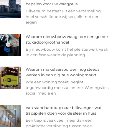
bepalen voor uw vraagprijs
Hilversum bestaat uit een verzameling
heel verschillende wijken, elk met een
eigen
Waarom nieuwbouw vraagt om een goede
stukadoorgroothandel
Bij nieuwbouw komt het pleisterwerk vaak
in een fase waarin de planning
Waarom makelaarsborden nog steeds
werken in een digitale woningmarkt
Wie een woning zoekt, begint
tegenwoordig meestal online. Woningsites,
social media en
Van standaardtrap naar blikvanger: wat
trapspijlen doen voor de sfeer in huis
Een trap is vaak veel meer dan een
praktische verbinding tussen twee