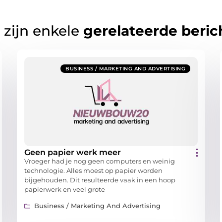
 zijn enkele
gerelateerde beric
BUSINESS / MARKETING AND ADVERTISING
Geen papier werk meer
Vroeger had je nog geen computers en weinig
technologie. Alles moest op papier worden
bijgehouden. Dit resulteerde vaak in een hoop
papierwerk en veel grote
Business / Marketing And Advertising