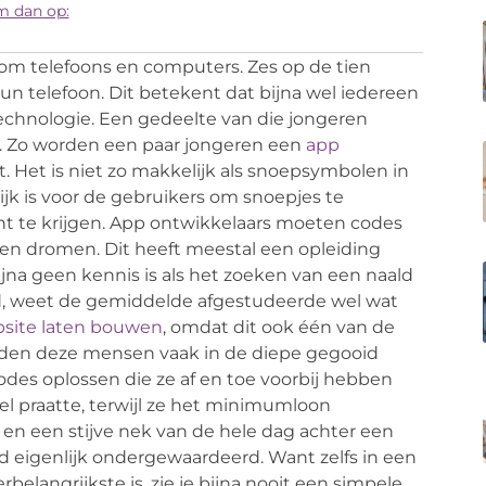
m dan op:
 om telefoons en computers. Zes op de tien
un telefoon. Dit betekent dat bijna wel iedereen
technologie. Een gedeelte van die jongeren
s. Zo worden een paar jongeren een
app
ijkt. Het is niet zo makkelijk als snoepsymbolen in
jk is voor de gebruikers om snoepjes te
 te krijgen. App ontwikkelaars moeten codes
en dromen. Dit heeft meestal een opleiding
bijna geen kennis is als het zoeken van een naald
ond, weet de gemiddelde afgestudeerde wel wat
site laten bouwen
, omdat dit ook één van de
orden deze mensen vaak in de diepe gegooid
es oplossen die ze af en toe voorbij hebben
eel praatte, terwijl ze het minimumloon
en een stijve nek van de hele dag achter een
d eigenlijk ondergewaardeerd. Want zelfs in een
elangrijkste is, zie je bijna nooit een simpele