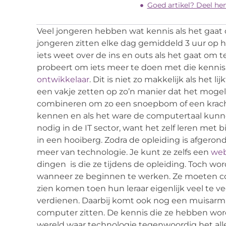
Goed artikel? Deel he
Veel jongeren hebben wat kennis als het gaat
jongeren zitten elke dag gemiddeld 3 uur op h
iets weet over de ins en outs als het gaat om 
probeert om iets meer te doen met die kenni
ontwikkelaar
. Dit is niet zo makkelijk als het l
een vakje zetten op zo’n manier dat het mogeli
combineren om zo een snoepbom of een kracht
kennen en als het ware de computertaal kunn
nodig in de IT sector, want het zelf leren met 
in een hooiberg. Zodra de opleiding is afger
meer van technologie. Je kunt ze zelfs een
web
dingen is die ze tijdens de opleiding. Toch w
wanneer ze beginnen te werken. Ze moeten cod
zien komen toen hun leraar eigenlijk veel te v
verdienen. Daarbij komt ook nog een muisarm 
computer zitten. De kennis die ze hebben wor
wereld waar technologie tegenwoordig het allerb