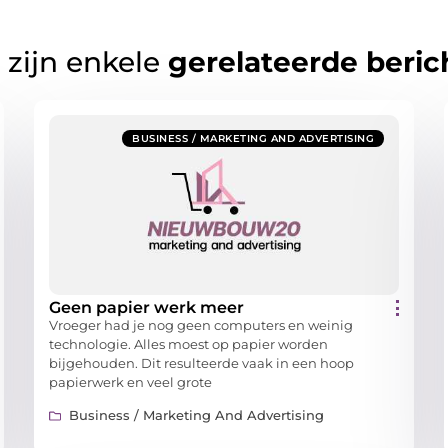
 zijn enkele
gerelateerde beric
BUSINESS / MARKETING AND ADVERTISING
Geen papier werk meer
Vroeger had je nog geen computers en weinig
technologie. Alles moest op papier worden
bijgehouden. Dit resulteerde vaak in een hoop
papierwerk en veel grote
Business / Marketing And Advertising