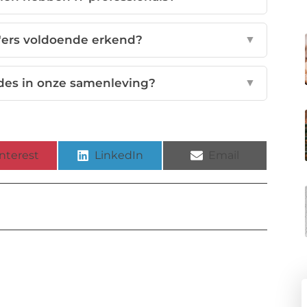
'ers voldoende erkend?
▼
odes in onze samenleving?
▼
nterest
LinkedIn
Email