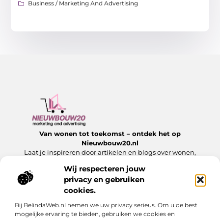
Business / Marketing And Advertising
Van wonen tot toekomst – ontdek het op
Nieuwbouw20.nl
Laat je inspireren door artikelen en blogs over wonen,
bouwen en alles wat komt kijken bij een nieuw begin.
Wij respecteren jouw
privacy en gebruiken
Onze informatie
cookies.
Website Linkbuilding: Hoe jij jouw website laat groeien met sterke links
Slim Geld Verdienen met Je Website: Ontdek de Beste Strategieën
Bij BelindaWeb.nl nemen we uw privacy serieus. Om u de best
Bericht categorie
mogelijke ervaring te bieden, gebruiken we cookies en