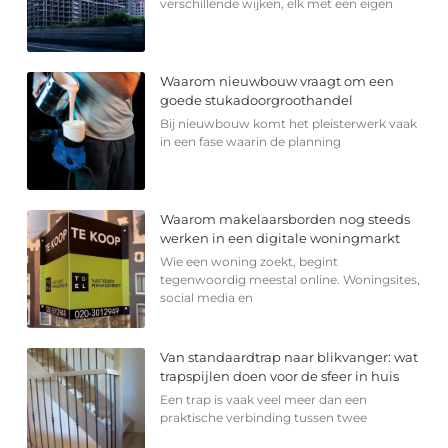
verschillende wijken, elk met een eigen
Waarom nieuwbouw vraagt om een
goede stukadoorgroothandel
Bij nieuwbouw komt het pleisterwerk vaak
in een fase waarin de planning
Waarom makelaarsborden nog steeds
werken in een digitale woningmarkt
Wie een woning zoekt, begint
tegenwoordig meestal online. Woningsites,
social media en
Van standaardtrap naar blikvanger: wat
trapspijlen doen voor de sfeer in huis
Een trap is vaak veel meer dan een
praktische verbinding tussen twee