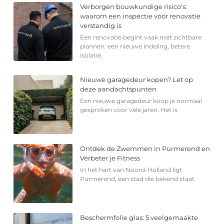
Verborgen bouwkundige risico’s:
waarom een inspectie vóór renovatie
verstandig is
Een renovatie begint vaak met zichtbare
plannen: een nieuwe indeling, betere
isolatie,
Nieuwe garagedeur kopen? Let op
deze aandachtspunten
Een nieuwe garagedeur koop je normaal
gesproken voor vele jaren. Het is
Ontdek de Zwemmen in Purmerend en
Verbeter je Fitness
In het hart van Noord-Holland ligt
Purmerend, een stad die bekend staat
Beschermfolie glas: 5 veelgemaakte