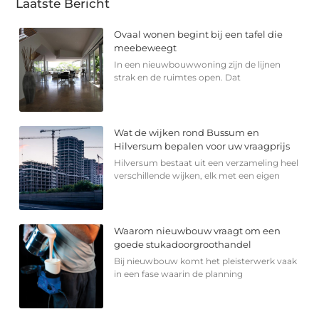
Laatste Bericht
Ovaal wonen begint bij een tafel die
meebeweegt
In een nieuwbouwwoning zijn de lijnen
strak en de ruimtes open. Dat
Wat de wijken rond Bussum en
Hilversum bepalen voor uw vraagprijs
Hilversum bestaat uit een verzameling heel
verschillende wijken, elk met een eigen
Waarom nieuwbouw vraagt om een
goede stukadoorgroothandel
Bij nieuwbouw komt het pleisterwerk vaak
in een fase waarin de planning