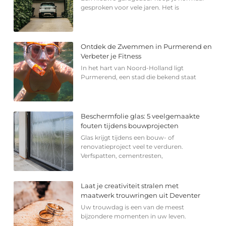
gesproken voor vele jaren. Het is
Ontdek de Zwemmen in Purmerend en
Verbeter je Fitness
In het hart van Noord-Holland ligt
Purmerend, een stad die bekend staat
Beschermfolie glas: 5 veelgemaakte
fouten tijdens bouwprojecten
Glas krijgt tijdens een bouw- of
renovatieproject veel te verduren.
Verfspatten, cementresten,
Laat je creativiteit stralen met
maatwerk trouwringen uit Deventer
Uw trouwdag is een van de meest
bijzondere momenten in uw leven.