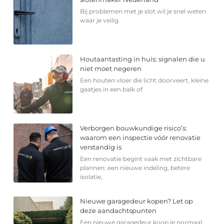
Bij problemen met je slot wil je snel weten
waar je veilig
Houtaantasting in huis: signalen die u
niet moet negeren
Een houten vloer die licht doorveert, kleine
gaatjes in een balk of
Verborgen bouwkundige risico’s:
waarom een inspectie vóór renovatie
verstandig is
Een renovatie begint vaak met zichtbare
plannen: een nieuwe indeling, betere
isolatie,
Nieuwe garagedeur kopen? Let op
deze aandachtspunten
Een nieuwe garagedeur koop je normaal